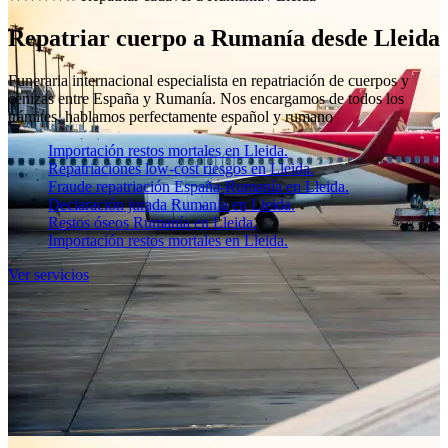
Repatriar cuerpo a Rumanía desde Lleida
Funeraria internacional especialista en repatriación de cuerpos y
cenizas entre España y Rumanía. Nos encargamos de todos los
trámites, hablamos perfectamente español y rumano
Importación restos mortales en Lleida.
Repatriaciones low-cost riesgos en Lleida.
Fraude repatriación España-Rumanía en Lleida.
Declaración jurada Rumanía en Lleida.
Restos óseos Rumanía en Lleida.
Importación restos mortales en Lleida.
Ver servicios