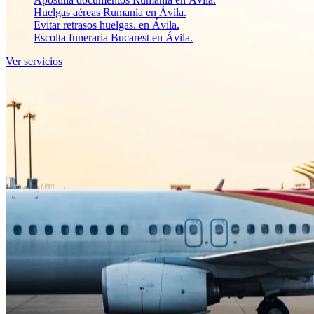
Huelgas aéreas Rumanía en Ávila.
Evitar retrasos huelgas. en Ávila.
Escolta funeraria Bucarest en Ávila.
Ver servicios