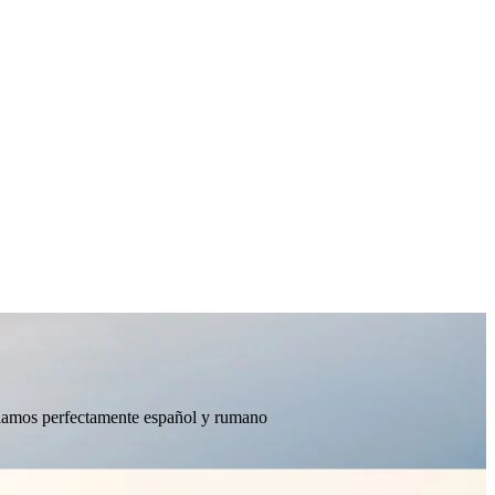
ablamos perfectamente español y rumano