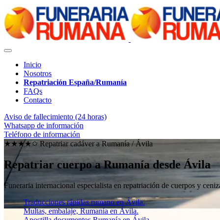
Inicio
Nosotros
Repatriación España/Rumanía
FAQs
Contacto
Aviso de fallecimiento (24 horas)
Whatsapp de información
Teléfono de información
★★★★✩ Repatriar cadáver a Rumanía /
Ávila
Repatriar cuerpo a Rumanía desde Ávila
Funeraria internacional especialista en repatriación de cuerpos y ce
Traducciones rápidas rumano en Ávila.
Multas, embalaje, Rumanía en Ávila.
Apostilla documentos Rumanía en Ávila.