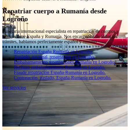
Repatriar cuerpo a Rumanía desde
Logroño
Funeraria internacional especialista en repatriación de cuerpos y
cenizas entre España y Rumanía. Nos encargamos de todos los
trámites, hablamos perfectamente español y rumano
Repatriación España Rumanía en Logroño.
Traslado, nacional, repatriación en Logroño.
Embalsamamiento repatriaciones Rumanía en Logroño.
Rechazo embalsamamiento Rumanía en Logroño.
Fraude repatriación España-Rumanía en Logroño.
Contratación, traslado, España-Rumanía en Logroño.
Ver servicios