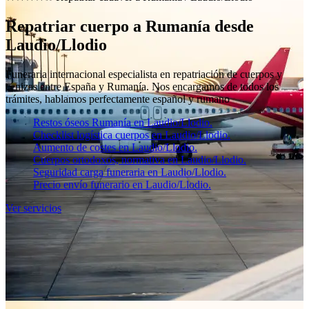
Repatriar cuerpo a Rumanía desde
Laudio/Llodio
Funeraria internacional especialista en repatriación de cuerpos y
cenizas entre España y Rumanía. Nos encargamos de todos los
trámites, hablamos perfectamente español y rumano
Restos óseos Rumanía en Laudio/Llodio.
Checklist logística cuerpos en Laudio/Llodio.
Aumento de costes en Laudio/Llodio.
Cuerpos ortodoxos, normativa en Laudio/Llodio.
Seguridad carga funeraria en Laudio/Llodio.
Precio envío funerario en Laudio/Llodio.
Ver servicios