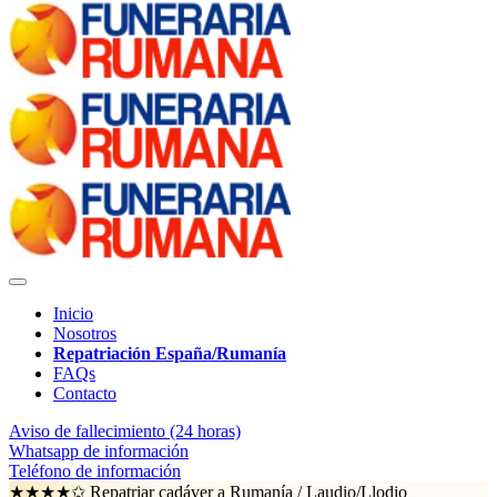
Inicio
Nosotros
Repatriación España/Rumanía
FAQs
Contacto
Aviso de fallecimiento (24 horas)
Whatsapp de información
Teléfono de información
★★★★✩ Repatriar cadáver a Rumanía /
Laudio/Llodio