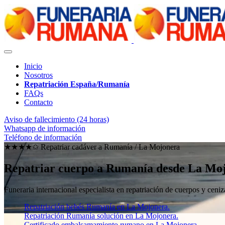
Inicio
Nosotros
Repatriación España/Rumanía
FAQs
Contacto
Aviso de fallecimiento (24 horas)
Whatsapp de información
Teléfono de información
★★★★✩ Repatriar cadáver a Rumanía /
La Mojonera
Repatriar cuerpo a Rumanía desde La Mo
Funeraria internacional especialista en repatriación de cuerpos y ce
Repatriación bebés Rumanía en La Mojonera.
Repatriación Rumanía solución en La Mojonera.
Certificado embalsamamiento rumano en La Mojonera.