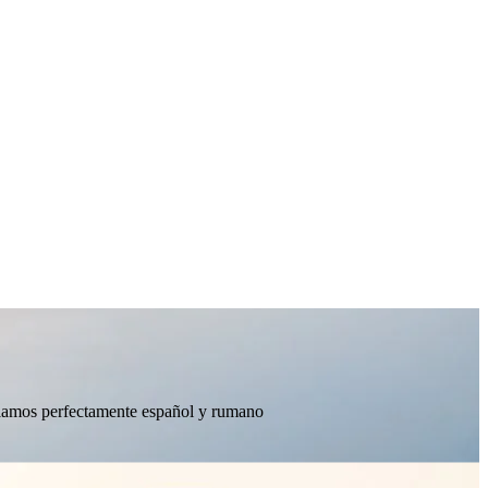
ablamos perfectamente español y rumano