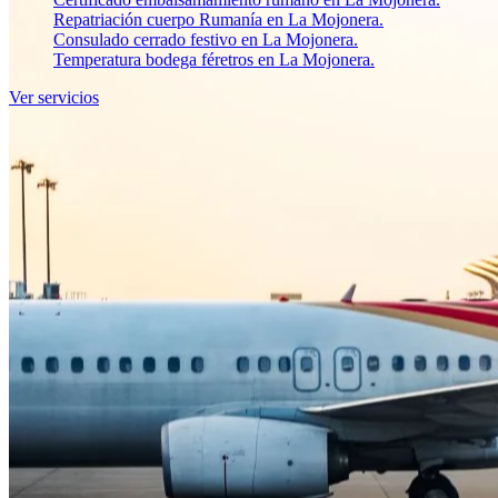
Repatriación cuerpo Rumanía en La Mojonera.
Consulado cerrado festivo en La Mojonera.
Temperatura bodega féretros en La Mojonera.
Ver servicios