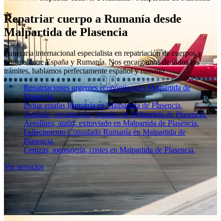
Repatriar cuerpo a Rumanía desde
Malpartida de Plasencia
Funeraria internacional especialista en repatriación de cuerpos y
cenizas entre España y Rumanía. Nos encargamos de todos los
trámites, hablamos perfectamente español y rumano
Repatriaciones urgentes económicas en Malpartida de
Plasencia.
Evitar estafas Rumanía en Malpartida de Plasencia.
Traslado, repatriación, España. en Malpartida de Plasencia.
Aerolínea, ataúd, extraviado en Malpartida de Plasencia.
Fallecimiento Consulado Rumanía en Malpartida de
Plasencia.
Cenizas, mensajería, costes en Malpartida de Plasencia.
Ver servicios