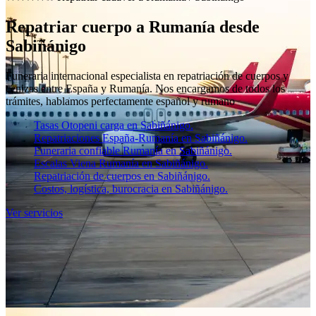
Repatriar cuerpo a Rumanía desde
Sabiñánigo
Funeraria internacional especialista en repatriación de cuerpos y
cenizas entre España y Rumanía. Nos encargamos de todos los
trámites, hablamos perfectamente español y rumano
Tasas Otopeni carga en Sabiñánigo.
Repatriaciones España-Rumanía en Sabiñánigo.
Funeraria confiable Rumanía en Sabiñánigo.
Escalas Viena Rumanía en Sabiñánigo.
Repatriación de cuerpos en Sabiñánigo.
Costos, logística, burocracia en Sabiñánigo.
Ver servicios