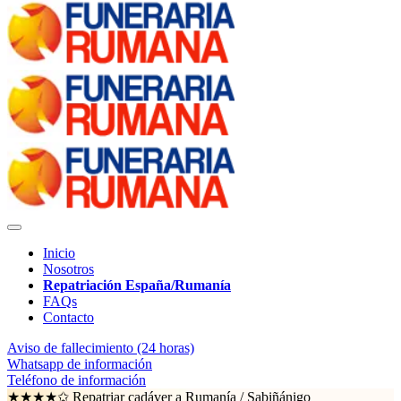
Inicio
Nosotros
Repatriación España/Rumanía
FAQs
Contacto
Aviso de fallecimiento (24 horas)
Whatsapp de información
Teléfono de información
★★★★✩ Repatriar cadáver a Rumanía /
Sabiñánigo