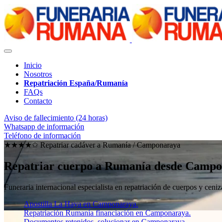
Inicio
Nosotros
Repatriación España/Rumanía
FAQs
Contacto
Aviso de fallecimiento (24 horas)
Whatsapp de información
Teléfono de información
★★★★✩ Repatriar cadáver a Rumanía /
Camponaraya
Repatriar cuerpo a Rumanía desde Camp
Funeraria internacional especialista en repatriación de cuerpos y ce
Apostilla La Haya en Camponaraya.
Repatriación Rumanía financiación en Camponaraya.
Documentos retenidos, solucionar en Camponaraya.