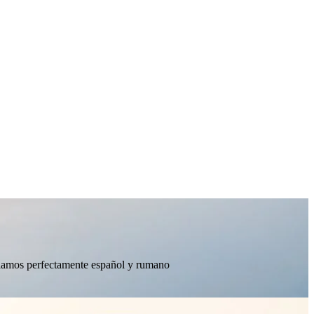
ablamos perfectamente español y rumano