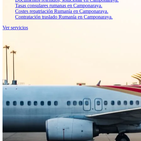
Tasas consulares rumanas en Camponaraya.
Costes repatriación Rumanía en Camponaraya.
Contratación traslado Rumanía en Camponaraya.
Ver servicios