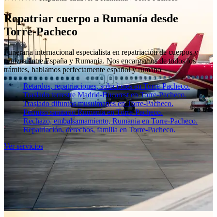
Repatriar cuerpo a Rumanía desde
Torre-Pacheco
Funeraria internacional especialista en repatriación de cuerpos y
cenizas entre España y Rumanía. Nos encargamos de todos los
trámites, hablamos perfectamente español y rumano
Retardos, repatriaciones, soluciones en Torre-Pacheco.
Traslado terrestre Madrid-Bucarest en Torre-Pacheco.
Traslado difuntos musulmanes en Torre-Pacheco.
Permiso sanitario Rumanía en Torre-Pacheco.
Rechazo, embalsamamiento, Rumanía en Torre-Pacheco.
Repatriación, derechos, familia en Torre-Pacheco.
Ver servicios