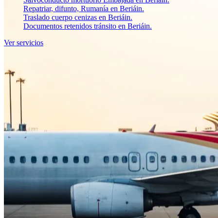
Repatriar, difunto, Rumanía en Beriáin.
Traslado cuerpo cenizas en Beriáin.
Documentos retenidos tránsito en Beriáin.
Ver servicios