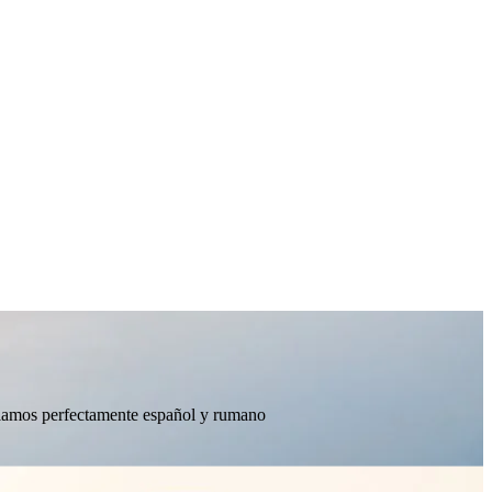
ablamos perfectamente español y rumano