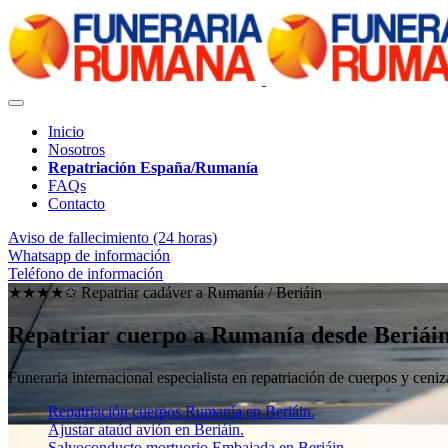
Inicio
Nosotros
Repatriación España/Rumanía
FAQs
Contacto
Aviso de fallecimiento (24 horas)
Whatsapp de información
Teléfono de información
★★★★✩ Repatriar cadáver a Rumanía /
Beriáin
Repatriar cuerpo a Rumanía desde Beriái
Funeraria internacional especialista en repatriación de cuerpos y ce
Repatriación cuerpos Rumanía en Beriáin.
Ajustar ataúd avión en Beriáin.
Salvoconducto mortuorio Embajada en Beriáin.