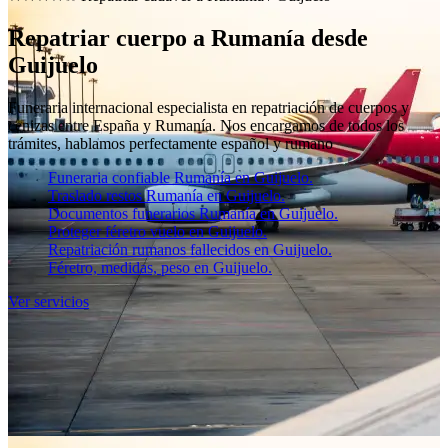
Repatriar cuerpo a Rumanía desde
Guijuelo
Funeraria internacional especialista en repatriación de cuerpos y
cenizas entre España y Rumanía. Nos encargamos de todos los
trámites, hablamos perfectamente español y rumano
Funeraria confiable Rumanía en Guijuelo.
Traslado restos Rumanía en Guijuelo.
Documentos funerarios Rumanía en Guijuelo.
Proteger féretro vuelo en Guijuelo.
Repatriación rumanos fallecidos en Guijuelo.
Féretro, medidas, peso en Guijuelo.
Ver servicios