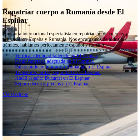
Repatriar cuerpo a Rumanía desde El
Espinar
Funeraria internacional especialista en repatriación de cuerpos y
cenizas entre España y Rumanía. Nos encargamos de todos los
trámites, hablamos perfectamente español y rumano
Verificar identidad fallecido en El Espinar.
Elegir funeraria adecuada en El Espinar.
Salvoconducto mortuorio Rumanía en El Espinar.
Transporte, tarifas, seguridad en El Espinar.
Ataúd español Bucarest en El Espinar.
Seguro decesos precios en El Espinar.
Ver servicios