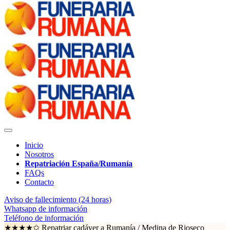
Inicio
Nosotros
Repatriación España/Rumanía
FAQs
Contacto
Aviso de fallecimiento (24 horas)
Whatsapp de información
Teléfono de información
★★★★✩ Repatriar cadáver a Rumanía /
Medina de Rioseco