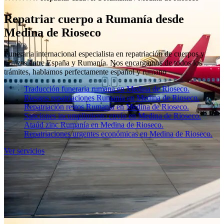
Repatriar cuerpo a Rumanía desde
Medina de Rioseco
Funeraria internacional especialista en repatriación de cuerpos y
cenizas entre España y Rumanía. Nos encargamos de todos los
trámites, hablamos perfectamente español y rumano
Traducción funeraria rumana en Medina de Rioseco.
Riesgos repatriaciones Rumanía en Medina de Rioseco.
Repatriación restos Rumanía en Medina de Rioseco.
Sanciones incumplimiento envío en Medina de Rioseco.
Ataúd zinc Rumanía en Medina de Rioseco.
Repatriaciones urgentes económicas en Medina de Rioseco.
Ver servicios