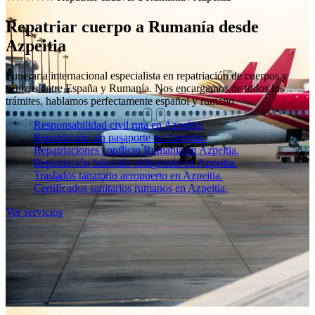
Repatriar cuerpo a Rumanía desde
Azpeitia
Funeraria internacional especialista en repatriación de cuerpos y
cenizas entre España y Rumanía. Nos encargamos de todos los
trámites, hablamos perfectamente español y rumano
Responsabilidad civil ruta en Azpeitia.
Repatriación sin pasaporte en Azpeitia.
Repatriaciones conflicto Rumanía en Azpeitia.
Repatriación fallecido obligatorio en Azpeitia.
Traslados tanatorio aeropuerto en Azpeitia.
Certificados sanitarios rumanos en Azpeitia.
Ver servicios