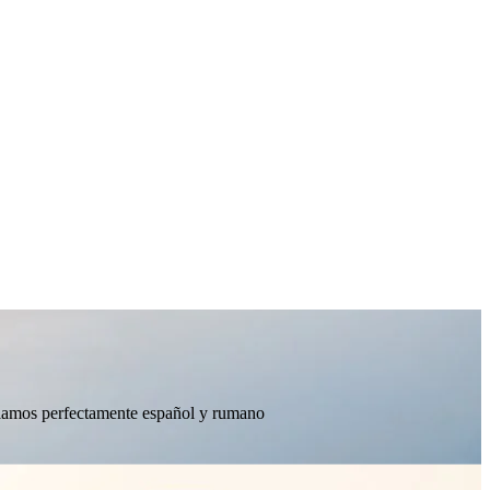
ablamos perfectamente español y rumano