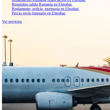
Requisitos salida Rumanía en Elgoibar.
Reglamento, policía, mortuoria en Elgoibar.
Precio envío funerario en Elgoibar.
Ver servicios