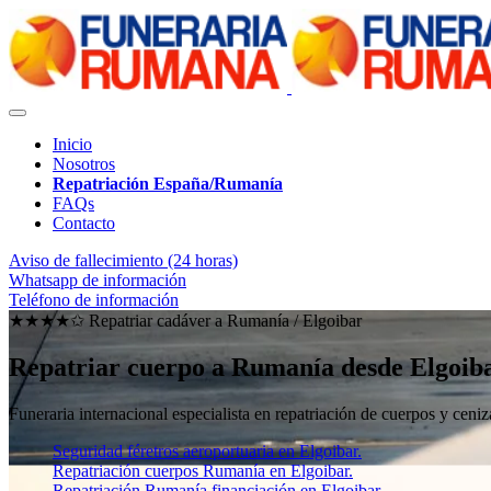
Inicio
Nosotros
Repatriación España/Rumanía
FAQs
Contacto
Aviso de fallecimiento (24 horas)
Whatsapp de información
Teléfono de información
★★★★✩ Repatriar cadáver a Rumanía /
Elgoibar
Repatriar cuerpo a Rumanía desde Elgoib
Funeraria internacional especialista en repatriación de cuerpos y ce
Seguridad féretros aeroportuaria en Elgoibar.
Repatriación cuerpos Rumanía en Elgoibar.
Repatriación Rumanía financiación en Elgoibar.