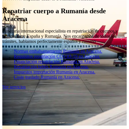
Repatriar cuerpo a Rumanía desde
Aracena
Funeraria internacional especialista en repatriación de cuerpos y
cenizas entre España y Rumanía. Nos encargamos de todos los
trámites, hablamos perfectamente español y rumano
Normas embalsamamiento Rumanía en Aracena.
Requisitos repatriación COVID-19 en Aracena.
Financiación repatriación Rumanía en Aracena.
Repatriación bebés Rumanía en Aracena.
Impuestos importación Rumanía en Aracena.
Coste traslado Rumanía en Aracena.
Ver servicios