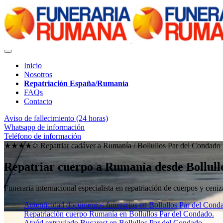
Inicio
Nosotros
Repatriación España/Rumanía
FAQs
Contacto
Aviso de fallecimiento (24 horas)
Whatsapp de información
Teléfono de información
★★★★✩ Repatriar cadáver a Rumanía /
Bollullos Par del Condado
Repatriar cuerpo a Rumanía desde Bollull
Funeraria internacional especialista en repatriación de cuerpos y ce
Autenticidad documentos funerarios en Bollullos Par del Cond
Repatriación cuerpo Rumanía en Bollullos Par del Condado.
Ataúd extraviado Bucarest en Bollullos Par del Condado.