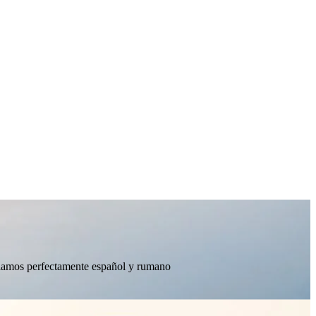
ablamos perfectamente español y rumano