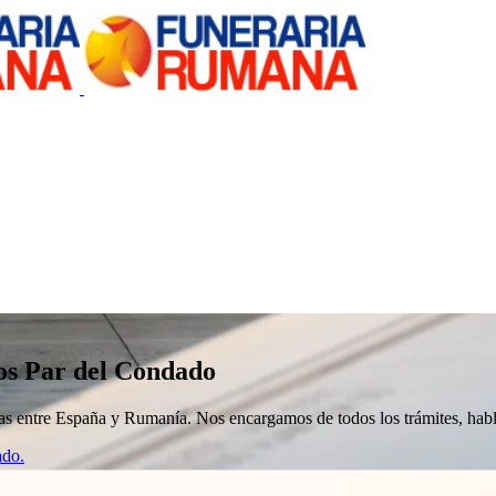
os Par del Condado
nizas entre España y Rumanía. Nos encargamos de todos los trámites, h
ado.