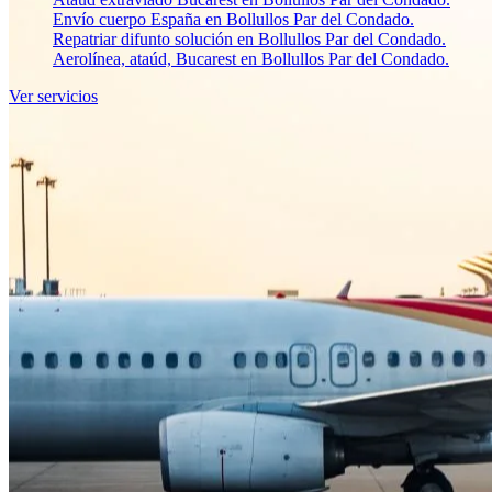
Envío cuerpo España en Bollullos Par del Condado.
Repatriar difunto solución en Bollullos Par del Condado.
Aerolínea, ataúd, Bucarest en Bollullos Par del Condado.
Ver servicios