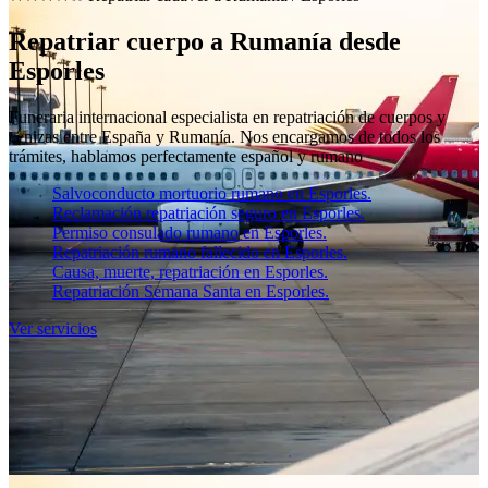
Repatriar cuerpo a Rumanía desde
Esporles
Funeraria internacional especialista en repatriación de cuerpos y
cenizas entre España y Rumanía. Nos encargamos de todos los
trámites, hablamos perfectamente español y rumano
Salvoconducto mortuorio rumano en Esporles.
Reclamación repatriación seguro en Esporles.
Permiso consulado rumano en Esporles.
Repatriación rumano fallecido en Esporles.
Causa, muerte, repatriación en Esporles.
Repatriación Semana Santa en Esporles.
Ver servicios