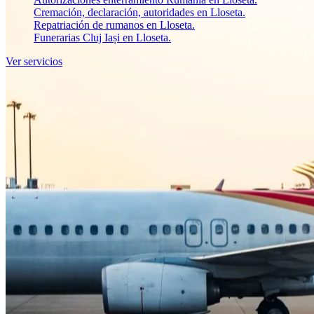
Cremación, declaración, autoridades en Lloseta.
Repatriación de rumanos en Lloseta.
Funerarias Cluj Iași en Lloseta.
Ver servicios