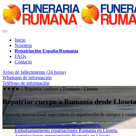
Inicio
Nosotros
Repatriación España/Rumanía
FAQs
Contacto
Aviso de fallecimiento (24 horas)
Whatsapp de información
Teléfono de información
★★★★✩ Repatriar cadáver a Rumanía /
Lloseta
Repatriar cuerpo a Rumanía desde Lloset
Funeraria internacional especialista en repatriación de cuerpos y ce
Salvoconducto mortuorio rumano en Lloseta.
Embalsamamiento repatriaciones Rumanía en Lloseta.
Autorizaciones enterramiento Rumanía en Lloseta.