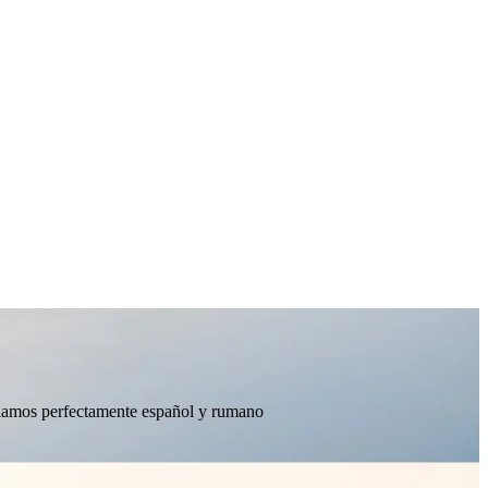
ablamos perfectamente español y rumano