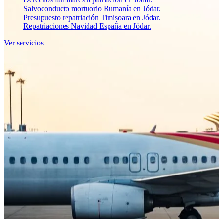
Salvoconducto mortuorio Rumanía en Jódar.
Presupuesto repatriación Timișoara en Jódar.
Repatriaciones Navidad España en Jódar.
Ver servicios