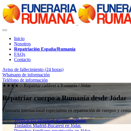
Inicio
Nosotros
Repatriación España/Rumanía
FAQs
Contacto
Aviso de fallecimiento (24 horas)
Whatsapp de información
Teléfono de información
★★★★✩ Repatriar cadáver a Rumanía /
Jódar
Repatriar cuerpo a Rumanía desde Jódar
Funeraria internacional especialista en repatriación de cuerpos y ce
Verificación identidad difunto en Jódar.
Traslados Madrid-Bucarest en Jódar.
Derechos familiares repatriación en Jódar.