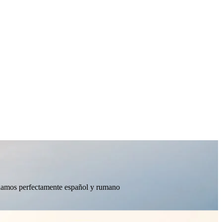
ablamos perfectamente español y rumano