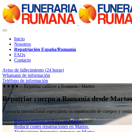
Inicio
Nosotros
Repatriación España/Rumanía
FAQs
Contacto
Aviso de fallecimiento (24 horas)
Whatsapp de información
Teléfono de información
★★★★✩ Repatriar cadáver a Rumanía /
Martos
Repatriar cuerpo a Rumanía desde Marto
Funeraria internacional especialista en repatriación de cuerpos y ce
Responsabilidad civil ruta en Martos.
Reducir costes repatriaciones en Martos.
Traducciones funerarias rumanas en Martos.