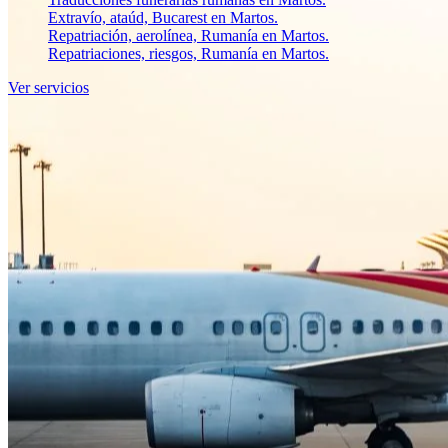
Extravío, ataúd, Bucarest en Martos.
Repatriación, aerolínea, Rumanía en Martos.
Repatriaciones, riesgos, Rumanía en Martos.
Ver servicios