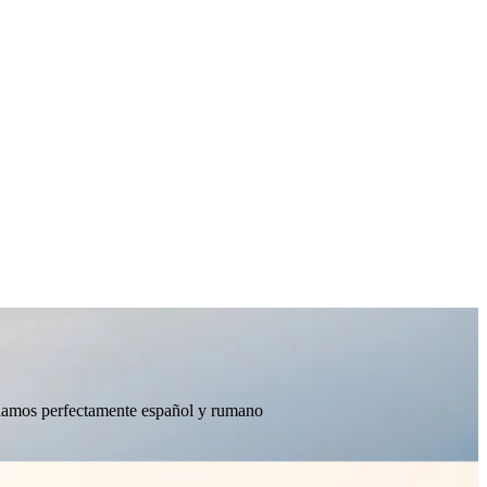
ablamos perfectamente español y rumano