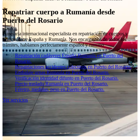
Repatriar cuerpo a Rumanía desde
Puerto del Rosario
Funeraria internacional especialista en repatriación de cuerpos y
cenizas entre España y Rumanía. Nos encargamos de todos los
trámites, hablamos perfectamente español y rumano
Repatriación cadáveres España-Rumanía en Puerto del
Rosario.
Repatriaciones accidentes colectivos en Puerto del Rosario.
Embalaje urnas Rumanía en Puerto del Rosario.
Verificación identidad difunto en Puerto del Rosario.
Precio traslado Rumanía en Puerto del Rosario.
Féretro, medidas, peso en Puerto del Rosario.
Ver servicios