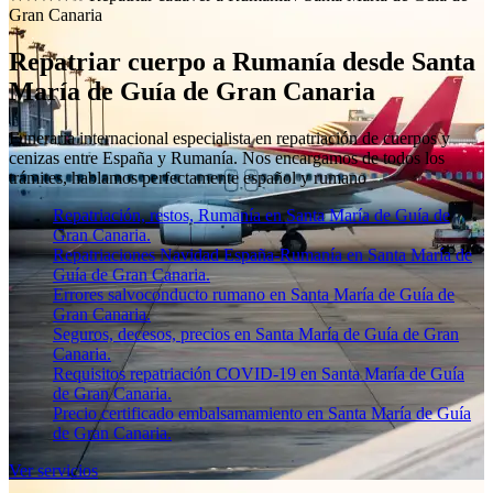
Gran Canaria
Repatriar cuerpo a Rumanía desde Santa
María de Guía de Gran Canaria
Funeraria internacional especialista en repatriación de cuerpos y
cenizas entre España y Rumanía. Nos encargamos de todos los
trámites, hablamos perfectamente español y rumano
Repatriación, restos, Rumanía en Santa María de Guía de
Gran Canaria.
Repatriaciones Navidad España-Rumanía en Santa María de
Guía de Gran Canaria.
Errores salvoconducto rumano en Santa María de Guía de
Gran Canaria.
Seguros, decesos, precios en Santa María de Guía de Gran
Canaria.
Requisitos repatriación COVID-19 en Santa María de Guía
de Gran Canaria.
Precio certificado embalsamamiento en Santa María de Guía
de Gran Canaria.
Ver servicios