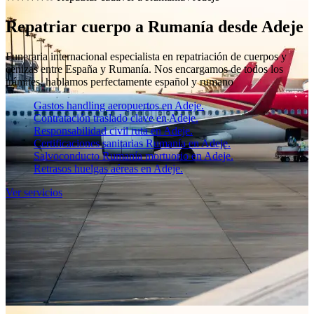
Repatriar cuerpo a Rumanía desde Adeje
Funeraria internacional especialista en repatriación de cuerpos y
cenizas entre España y Rumanía. Nos encargamos de todos los
trámites, hablamos perfectamente español y rumano
Gastos handling aeropuertos en Adeje.
Contratación traslado clave en Adeje.
Responsabilidad civil ruta en Adeje.
Certificaciones sanitarias Rumanía en Adeje.
Salvoconducto Rumanía mortuorio en Adeje.
Retrasos huelgas aéreas en Adeje.
Ver servicios