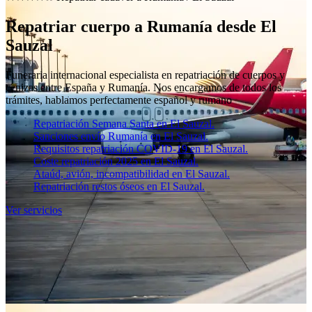
Repatriar cuerpo a Rumanía desde El
Sauzal
Funeraria internacional especialista en repatriación de cuerpos y
cenizas entre España y Rumanía. Nos encargamos de todos los
trámites, hablamos perfectamente español y rumano
Repatriación Semana Santa en El Sauzal.
Sanciones envío Rumanía en El Sauzal.
Requisitos repatriación COVID-19 en El Sauzal.
Coste repatriación 2025 en El Sauzal.
Ataúd, avión, incompatibilidad en El Sauzal.
Repatriación restos óseos en El Sauzal.
Ver servicios