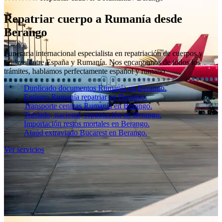
Repatriar cuerpo a Rumanía desde
Berango
Funeraria internacional especialista en repatriación de cuerpos y
cenizas entre España y Rumanía. Nos encargamos de todos los
trámites, hablamos perfectamente español y rumano
Duplicado documentos Rumanía en Berango.
Entierro Rumanía repatriar en Berango.
Transporte cenizas Rumanía en Berango.
Traslado, nacional, repatriación en Berango.
Importación restos mortales en Berango.
Ataúd extraviado Bucarest en Berango.
Ver servicios