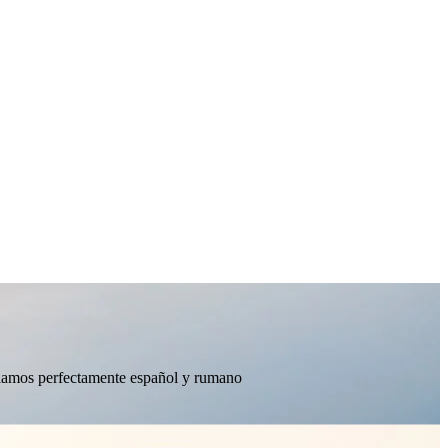
ablamos perfectamente español y rumano