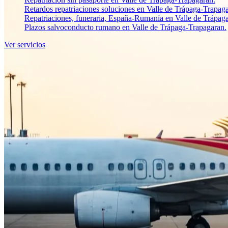
Retardos repatriaciones soluciones en Valle de Trápaga-Trapag
Repatriaciones, funeraria, España-Rumanía en Valle de Trápag
Plazos salvoconducto rumano en Valle de Trápaga-Trapagaran.
Ver servicios