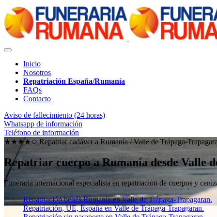
Inicio
Nosotros
Repatriación España/Rumanía
FAQs
Contacto
Aviso de fallecimiento (24 horas)
Whatsapp de información
Teléfono de información
★★★★✩ Repatriar cadáver a Rumanía /
Valle de Trápaga-Trapagar
Repatriar cuerpo a Rumanía desde Valle 
Funeraria internacional especialista en repatriación de cuerpos y ce
Repatriación bebés Rumanía en Valle de Trápaga-Trapagaran.
Repatriación, UE, España en Valle de Trápaga-Trapagaran.
Repatriación sin pasaporte en Valle de Trápaga-Trapagaran.