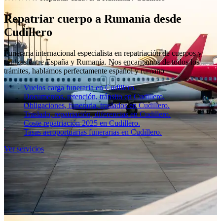
Repatriar cuerpo a Rumanía desde
Cudillero
Funeraria internacional especialista en repatriación de cuerpos y
cenizas entre España y Rumanía. Nos encargamos de todos los
trámites, hablamos perfectamente español y rumano
Vuelos carga funeraria en Cudillero.
Documentos, retención, tránsito en Cudillero.
Obligaciones, funeraria, traslados en Cudillero.
Traslado, repatriación, diferencias en Cudillero.
Coste repatriación 2025 en Cudillero.
Tasas aeroportuarias funerarias en Cudillero.
Ver servicios