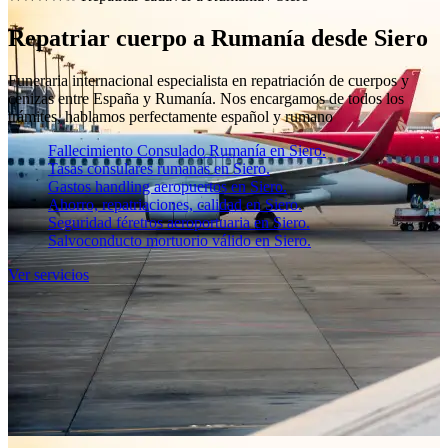
Repatriar cuerpo a Rumanía desde Siero
Funeraria internacional especialista en repatriación de cuerpos y
cenizas entre España y Rumanía. Nos encargamos de todos los
trámites, hablamos perfectamente español y rumano
Fallecimiento Consulado Rumanía en Siero.
Tasas consulares rumanas en Siero.
Gastos handling aeropuertos en Siero.
Ahorro, repatriaciones, calidad en Siero.
Seguridad féretros aeroportuaria en Siero.
Salvoconducto mortuorio válido en Siero.
Ver servicios