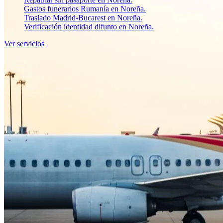
Gastos funerarios Rumanía en Noreña.
Traslado Madrid-Bucarest en Noreña.
Verificación identidad difunto en Noreña.
Ver servicios