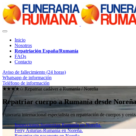
Inicio
Nosotros
Repatriación España/Rumanía
FAQs
Contacto
Aviso de fallecimiento (24 horas)
Whatsapp de información
Teléfono de información
★★★★✩ Repatriar cadáver a Rumanía /
Noreña
Repatriar cuerpo a Rumanía desde Noreñ
Funeraria internacional especialista en repatriación de cuerpos y ce
Inspecciones fronterizas Rumanía en Noreña.
Ferry Asturias-Rumanía en Noreña.
Repatriar sin pasaporte en Noreña.