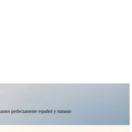
ablamos perfectamente español y rumano