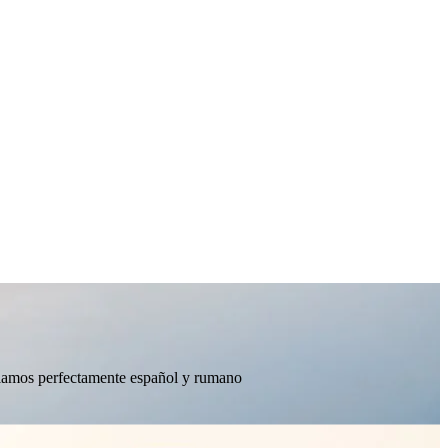
ablamos perfectamente español y rumano