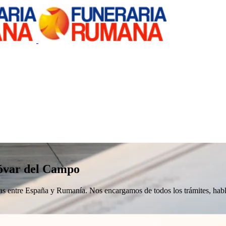
óvar del Campo
nizas entre España y Rumanía. Nos encargamos de todos los trámites, h