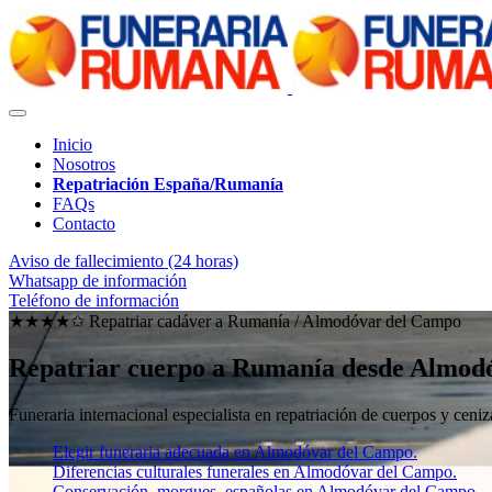
Inicio
Nosotros
Repatriación España/Rumanía
FAQs
Contacto
Aviso de fallecimiento (24 horas)
Whatsapp de información
Teléfono de información
★★★★✩ Repatriar cadáver a Rumanía /
Almodóvar del Campo
Repatriar cuerpo a Rumanía desde Almod
Funeraria internacional especialista en repatriación de cuerpos y ce
Elegir funeraria adecuada en Almodóvar del Campo.
Diferencias culturales funerales en Almodóvar del Campo.
Conservación, morgues, españolas en Almodóvar del Campo.