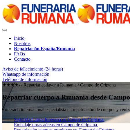
Inicio
Nosotros
Repatriación España/Rumanía
FAQs
Contacto
Aviso de fallecimiento (24 horas)
Whatsapp de información
Teléfono de información
★★★★✩ Repatriar cadáver a Rumanía /
Campo de Criptana
Repatriar cuerpo a Rumanía desde Campo
Funeraria internacional especialista en repatriación de cuerpos y ce
Seguridad carga funeraria en Campo de Criptana.
Embalaje urnas aéreas en Campo de Criptana.
Repatriación cuerpos ortodoxos en Campo de Criptana.