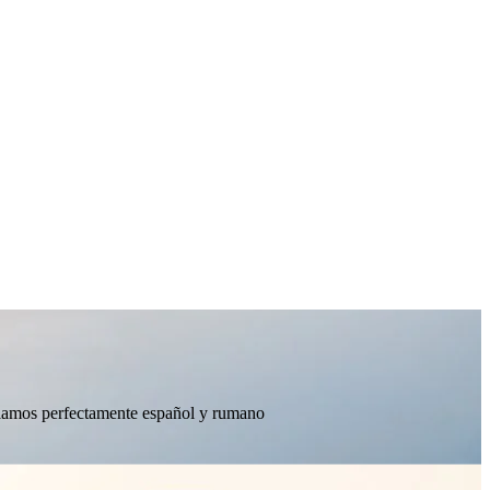
ablamos perfectamente español y rumano