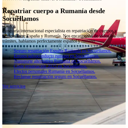
Repatriar cuerpo a Rumanía desde
Socuéllamos
Funeraria internacional especialista en repatriación de cuerpos y
cenizas entre España y Rumanía. Nos encargamos de todos los
trámites, hablamos perfectamente español y rumano
Seguro repatriación España-Rumanía en Socuéllamos.
Errores salvoconducto rumano en Socuéllamos.
Transporte alternativo Rumanía en Socuéllamos.
Coste repatriación 2025 en Socuéllamos.
Efectos personales Rumanía en Socuéllamos.
Reclamar repatriación seguro en Socuéllamos.
Ver servicios