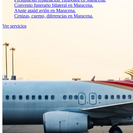
Convenio funerario bilateral en Maracena.
Ajuste ataúd avión en Maracena.
Cenizas, cuerpo, diferencias en Maracena.
Ver servicios