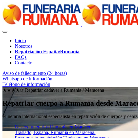
Inicio
Nosotros
Repatriación España/Rumanía
FAQs
Contacto
Aviso de fallecimiento (24 horas)
Whatsapp de información
Teléfono de información
★★★★✩ Repatriar cadáver a Rumanía /
Maracena
Repatriar cuerpo a Rumanía desde Marac
Funeraria internacional especialista en repatriación de cuerpos y ce
Gastos funerarios Rumanía en Maracena.
Traslado, España, Rumanía en Maracena.
Presupuesto repatriación Timișoara en Maracena.