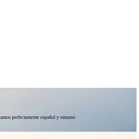
ablamos perfectamente español y rumano