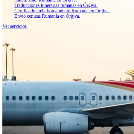
Traducciones funerarias rumanas en Órgiva.
Certificado embalsamamiento Rumanía en Órgiva.
Envío cenizas Rumanía en Órgiva.
Ver servicios