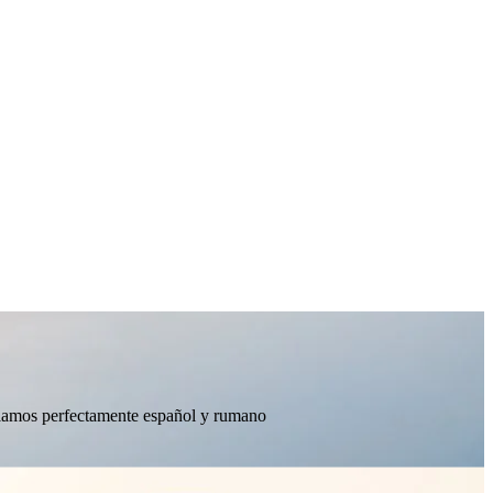
ablamos perfectamente español y rumano