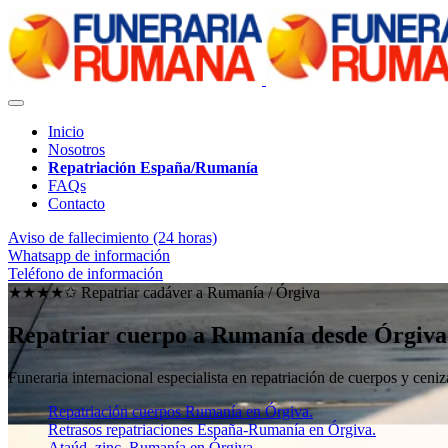
Inicio
Nosotros
Repatriación España/Rumanía
FAQs
Contacto
Aviso de fallecimiento (24 horas)
Whatsapp de información
Teléfono de información
★★★★✩ Repatriar cadáver a Rumanía /
Órgiva
Repatriar cuerpo a Rumanía desde Órgiva
Funeraria internacional especialista en repatriación de cuerpos y ce
Repatriación cuerpos Rumanía en Órgiva.
Retrasos repatriaciones España-Rumanía en Órgiva.
Ataúd, zinc, Rumanía en Órgiva.