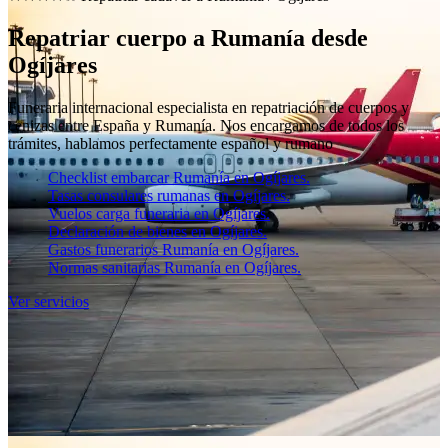
Repatriar cuerpo a Rumanía desde
Ogíjares
Funeraria internacional especialista en repatriación de cuerpos y
cenizas entre España y Rumanía. Nos encargamos de todos los
trámites, hablamos perfectamente español y rumano
Checklist embarcar Rumanía en Ogíjares.
Tasas consulares rumanas en Ogíjares.
Vuelos carga funeraria en Ogíjares.
Declaración de bienes en Ogíjares.
Gastos funerarios Rumanía en Ogíjares.
Normas sanitarias Rumanía en Ogíjares.
Ver servicios