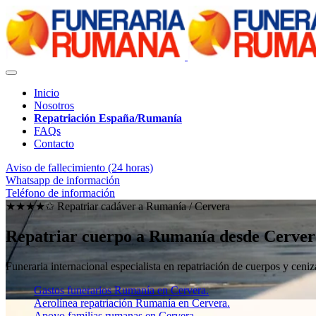
Inicio
Nosotros
Repatriación España/Rumanía
FAQs
Contacto
Aviso de fallecimiento (24 horas)
Whatsapp de información
Teléfono de información
★★★★✩ Repatriar cadáver a Rumanía /
Cervera
Repatriar cuerpo a Rumanía desde Cerver
Funeraria internacional especialista en repatriación de cuerpos y ce
Gastos funerarios Rumanía en Cervera.
Aerolínea repatriación Rumanía en Cervera.
Apoyo familias rumanas en Cervera.