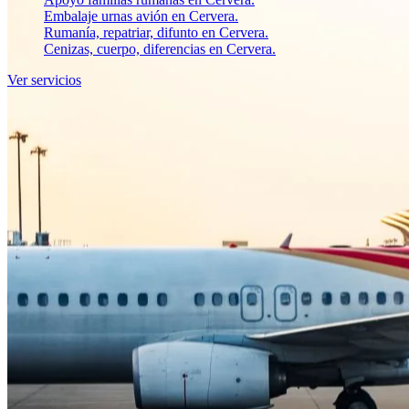
Embalaje urnas avión en Cervera.
Rumanía, repatriar, difunto en Cervera.
Cenizas, cuerpo, diferencias en Cervera.
Ver servicios