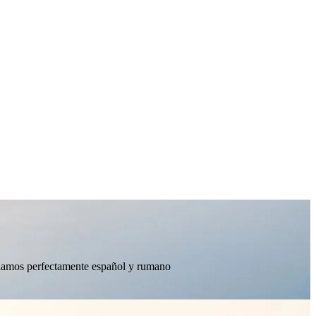
ablamos perfectamente español y rumano