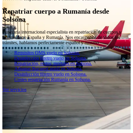
Repatriar cuerpo a Rumanía desde
Solsona
Funeraria internacional especialista en repatriación de cuerpos y
cenizas entre España y Rumanía. Nos encargamos de todos los
trámites, hablamos perfectamente español y rumano
Requisitos OMS vuelo en Solsona.
Desinfección féretro vuelo en Solsona.
Repatriación, restos, mortales en Solsona.
Aduanas Bucarest ataúd en Solsona.
Desinfección féretro vuelo en Solsona.
Costes repatriación Rumanía en Solsona.
Ver servicios