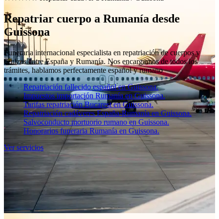
Repatriar cuerpo a Rumanía desde
Guissona
Funeraria internacional especialista en repatriación de cuerpos y
cenizas entre España y Rumanía. Nos encargamos de todos los
trámites, hablamos perfectamente español y rumano
Repatriación fallecido español en Guissona.
Impuestos importación Rumanía en Guissona.
Tarifas repatriación Bucarest en Guissona.
Repatriación cadáveres España-Rumanía en Guissona.
Salvoconducto mortuorio rumano en Guissona.
Honorarios funeraria Rumanía en Guissona.
Ver servicios