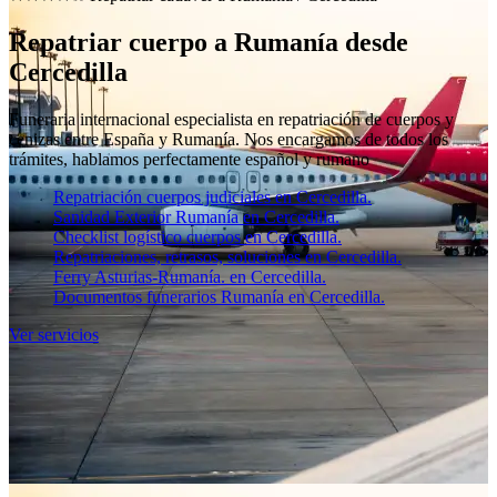
Repatriar cuerpo a Rumanía desde
Cercedilla
Funeraria internacional especialista en repatriación de cuerpos y
cenizas entre España y Rumanía. Nos encargamos de todos los
trámites, hablamos perfectamente español y rumano
Repatriación cuerpos judiciales en Cercedilla.
Sanidad Exterior Rumanía en Cercedilla.
Checklist logístico cuerpos en Cercedilla.
Repatriaciones, retrasos, soluciones en Cercedilla.
Ferry Asturias-Rumanía. en Cercedilla.
Documentos funerarios Rumanía en Cercedilla.
Ver servicios