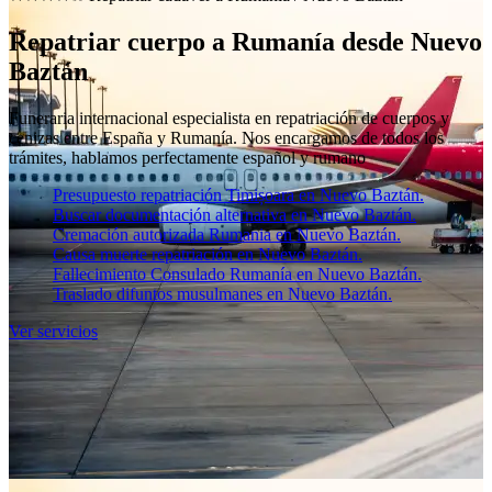
Repatriar cuerpo a Rumanía desde Nuevo
Baztán
Funeraria internacional especialista en repatriación de cuerpos y
cenizas entre España y Rumanía. Nos encargamos de todos los
trámites, hablamos perfectamente español y rumano
Presupuesto repatriación Timișoara en Nuevo Baztán.
Buscar documentación alternativa en Nuevo Baztán.
Cremación autorizada Rumania en Nuevo Baztán.
Causa muerte repatriación en Nuevo Baztán.
Fallecimiento Consulado Rumanía en Nuevo Baztán.
Traslado difuntos musulmanes en Nuevo Baztán.
Ver servicios