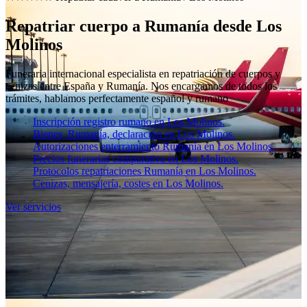
Repatriar cuerpo a Rumanía desde Los
Molinos
Funeraria internacional especialista en repatriación de cuerpos y
cenizas entre España y Rumanía. Nos encargamos de todos los
trámites, hablamos perfectamente español y rumano
Inscripción registro rumano en Los Molinos.
Bienes, Rumanía, declaración en Los Molinos.
Autorizaciones enterramiento Rumanía en Los Molinos.
Precios funerarias comparativa en Los Molinos.
Protocolos repatriaciones Rumanía en Los Molinos.
Cenizas, mensajería, costes en Los Molinos.
Ver servicios