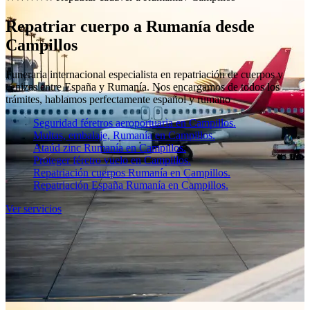
Repatriar cuerpo a Rumanía desde
Campillos
Funeraria internacional especialista en repatriación de cuerpos y
cenizas entre España y Rumanía. Nos encargamos de todos los
trámites, hablamos perfectamente español y rumano
Seguridad féretros aeroportuaria en Campillos.
Multas, embalaje, Rumanía en Campillos.
Ataúd zinc Rumanía en Campillos.
Proteger féretro vuelo en Campillos.
Repatriación cuerpos Rumanía en Campillos.
Repatriación España Rumanía en Campillos.
Ver servicios