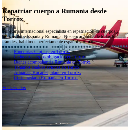
Repatriar cuerpo a Rumanía desde
Torrox
Funeraria internacional especialista en repatriación de cuerpos y
cenizas entre España y Rumanía. Nos encargamos de todos los
trámites, hablamos perfectamente español y rumano
Funerarias Cluj Iași en Torrox.
Incinerar cuerpos obligación en Torrox.
Bienes acompañantes Rumanía en Torrox.
Tamaños ataúdes aviones en Torrox.
Aduanas, Bucarest, ataúd en Torrox.
Coste traslado Rumanía en Torrox.
Ver servicios