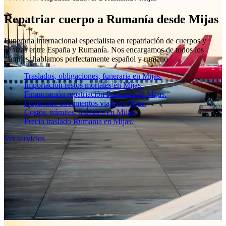
Repatriar cuerpo a Rumanía desde Mijas
Funeraria internacional especialista en repatriación de cuerpos y
cenizas entre España y Rumanía. Nos encargamos de todos los
trámites, hablamos perfectamente español y rumano
Traslados, obligaciones, funeraria en Mijas.
Importación restos mortales en Mijas.
Financiación repatriación Rumanía en Mijas.
Duplicado documentos viaje en Mijas.
Costos, trámites, logística en Mijas.
Precio traslado Rumanía en Mijas.
Ver servicios