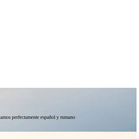
ablamos perfectamente español y rumano