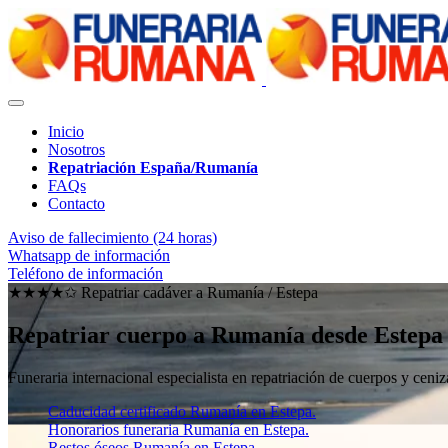
Inicio
Nosotros
Repatriación España/Rumanía
FAQs
Contacto
Aviso de fallecimiento (24 horas)
Whatsapp de información
Teléfono de información
★★★★✩ Repatriar cadáver a Rumanía /
Estepa
Repatriar cuerpo a Rumanía desde Estepa
Funeraria internacional especialista en repatriación de cuerpos y ce
Caducidad certificado Rumanía en Estepa.
Honorarios funeraria Rumanía en Estepa.
Restos óseos Rumanía en Estepa.