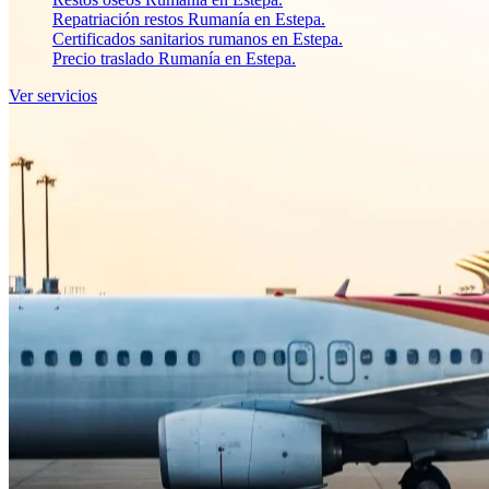
Repatriación restos Rumanía en Estepa.
Certificados sanitarios rumanos en Estepa.
Precio traslado Rumanía en Estepa.
Ver servicios