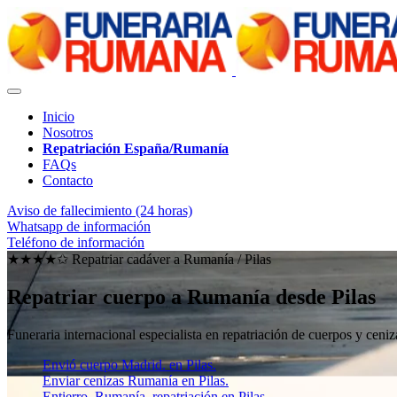
Inicio
Nosotros
Repatriación España/Rumanía
FAQs
Contacto
Aviso de fallecimiento (24 horas)
Whatsapp de información
Teléfono de información
★★★★✩ Repatriar cadáver a Rumanía /
Pilas
Repatriar cuerpo a Rumanía desde Pilas
Funeraria internacional especialista en repatriación de cuerpos y ce
Envió cuerpo Madrid. en Pilas.
Enviar cenizas Rumanía en Pilas.
Entierro, Rumanía, repatriación en Pilas.