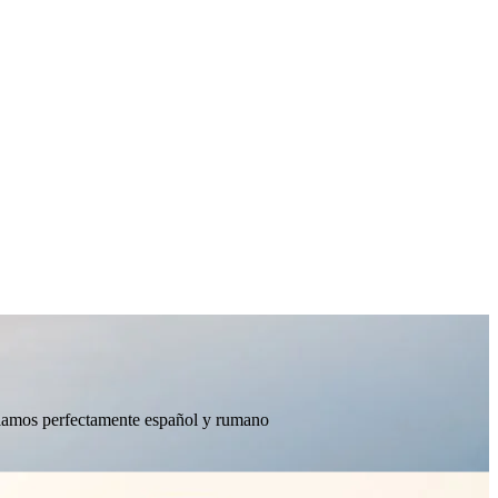
ablamos perfectamente español y rumano