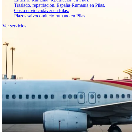
Traslado, repatriación, España-Rumanía en Pilas.
Costo envío cadáver en Pilas.
Plazos salvoconducto rumano en Pilas.
Ver servicios