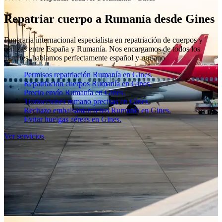
Repatriar cuerpo a Rumanía desde Gines
Funeraria internacional especialista en repatriación de cuerpos y
cenizas entre España y Rumanía. Nos encargamos de todos los
trámites, hablamos perfectamente español y rumano
Permisos repatriación Rumanía en Gines.
Repatriación cuerpos Rumanía en Gines.
Precio envío Rumanía en Gines.
Traducciones rumano precisas en Gines.
Rechazo embalsamamiento Rumanía en Gines.
Evitar huelgas aéreas en Gines.
Ver servicios