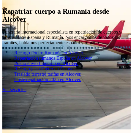
Repatriar cuerpo a Rumanía desde
Alcover
Funeraria internacional especialista en repatriación de cuerpos y
cenizas entre España y Rumanía. Nos encargamos de todos los
trámites, hablamos perfectamente español y rumano
Recargo féretro Rumanía en Alcover.
Repatriación rumanos España en Alcover.
Precio envío funerario en Alcover.
Recargo peso féretro en Alcover.
Traslado terrestre tarifas en Alcover.
Coste repatriación 2025 en Alcover.
Ver servicios