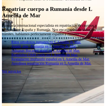
Repatriar cuerpo a Rumanía desde L
Ametlla de Mar
Funeraria internacional especialista en repatriación de cuerpos y
cenizas entre España y Rumanía. Nos encargamos de todos los
trámites, hablamos perfectamente español y rumano
Ritos ortodoxos rumanos en L Ametlla de Mar.
Ataúd, zinc, Rumanía en L Ametlla de Mar.
Aduanas Bucarest ataúd en L Ametlla de Mar.
Requisitos OMS vuelo en L Ametlla de Mar.
Reglamento mortuorio español en L Ametlla de Mar.
Aerolínea repatriación Rumanía en L Ametlla de Mar.
Ver servicios